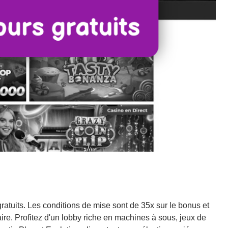
tuits. Les conditions de mise sont de 35x sur le bonus et
re. Profitez d'un lobby riche en machines à sous, jeux de