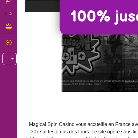
Magical Spin Casino vous accueille en France ave
30x sur les gains des tours. Le site opère sous l