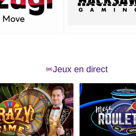
Jeux en direct