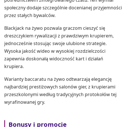
społeczny dodaje szczególnie docenianej przyjemności
przez stałych bywalców.
Blackjack na żywo pozwala graczom cieszyć się
dreszczykiem rywalizacji z prawdziwym krupierem,
jednocześnie stosując swoje ulubione strategie.
Wysoka jakość wideo w wysokiej rozdzielczości
zapewnia doskonałą widoczność kart i działań
krupiera.
Warianty baccaratu na żywo odtwarzają elegancję
najbardziej prestiżowych salonów gier, z krupierami
przeszkolonymi według tradycyjnych protokołów tej
wyrafinowanej gry.
Bonusy i promocje