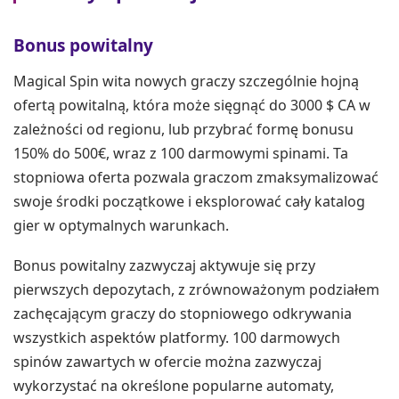
Bonus powitalny
Magical Spin wita nowych graczy szczególnie hojną
ofertą powitalną, która może sięgnąć do 3000 $ CA w
zależności od regionu, lub przybrać formę bonusu
150% do 500€, wraz z 100 darmowymi spinami. Ta
stopniowa oferta pozwala graczom zmaksymalizować
swoje środki początkowe i eksplorować cały katalog
gier w optymalnych warunkach.
Bonus powitalny zazwyczaj aktywuje się przy
pierwszych depozytach, z zrównoważonym podziałem
zachęcającym graczy do stopniowego odkrywania
wszystkich aspektów platformy. 100 darmowych
spinów zawartych w ofercie można zazwyczaj
wykorzystać na określone popularne automaty,