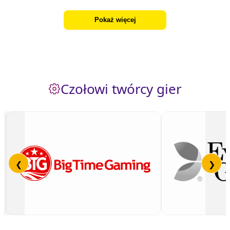
Pokaż więcej
Czołowi twórcy gier
❮
❯