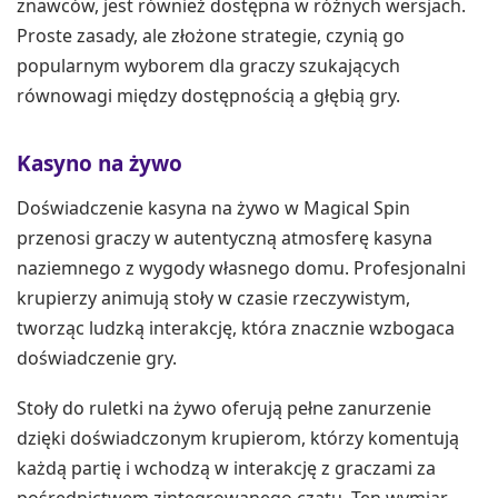
znawców, jest również dostępna w różnych wersjach.
Proste zasady, ale złożone strategie, czynią go
popularnym wyborem dla graczy szukających
równowagi między dostępnością a głębią gry.
Kasyno na żywo
Doświadczenie kasyna na żywo w Magical Spin
przenosi graczy w autentyczną atmosferę kasyna
naziemnego z wygody własnego domu. Profesjonalni
krupierzy animują stoły w czasie rzeczywistym,
tworząc ludzką interakcję, która znacznie wzbogaca
doświadczenie gry.
Stoły do ruletki na żywo oferują pełne zanurzenie
dzięki doświadczonym krupierom, którzy komentują
każdą partię i wchodzą w interakcję z graczami za
pośrednictwem zintegrowanego czatu. Ten wymiar